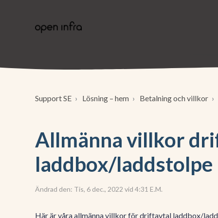
Support SE
Lösning – hem
Betalning och villkor
Allmänna villkor dri
laddbox/laddstolpe
Ändrad den: Tis, 6 dec., 2022 vid 4:31 E.M.
Här är våra allmänna villkor för driftavtal laddbox/lad