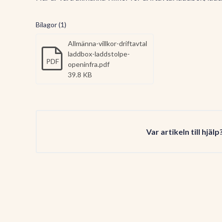
Bilagor (1)
Allmänna-villkor-driftavtal
laddbox-laddstolpe-
PDF
openinfra.pdf
39.8 KB
Var artikeln till hjälp