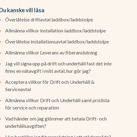
Du kanske vill läsa
Överlåtelse driftavtal laddbox/laddstolpe
Allmänna villkor installation laddbox/laddstolpe
Överlåtelse installationsavtal laddbox/laddstolpe
Allmänna villkor Leverans av fiberanslutning
Jag vill signa upp på drift och underhåll fast det inte
finns en nätavgift i mitt avtal, hur gör jag?
Acceptera villkor för Drift och Underhåll &
Serviceavtal
Allmänna villkor Drift och Underhåll samt prislista
för service och reparation
Vad händer om jag glömmer att betala Drift- och
underhållsavgiften?
Hur beställer jag fiberanslutning i ett stödområde?